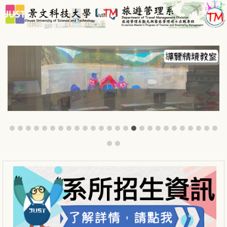
跳
到
主
要
內
容
區