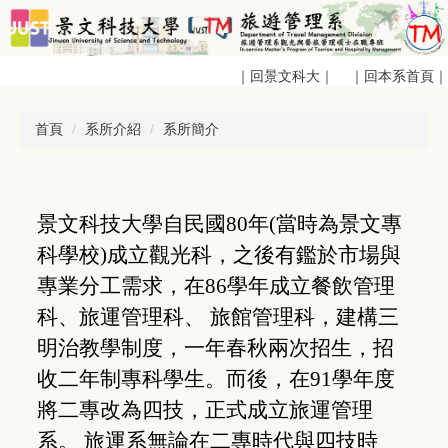
跳
到
主
｜回景文科大｜
｜回本系首頁｜
要
內
容
首頁
系所介紹
系所簡介
區
景文科技大學自民國80年(當時為景文專
科學校)成立觀光科，之後有鑑於市場與
專業分工需求，在86學年成立餐飲管理
科、旅運管理科、 旅館管理科，建構三
明治教學制度，一年春秋兩次招生，招
收二年制專科學生。而後，在91學年度
將二專改為四技，正式成立旅運管理
系。 旅運系無論在二專時代與四技時