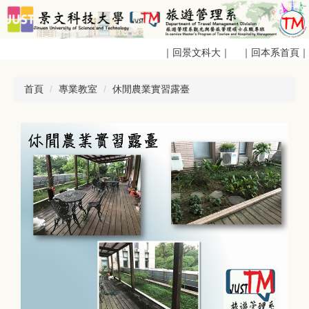
跳
到
主
｜回景文科大｜
｜回本系首頁｜
要
內
容
首頁
專業教室
休閒農業實習露臺
區