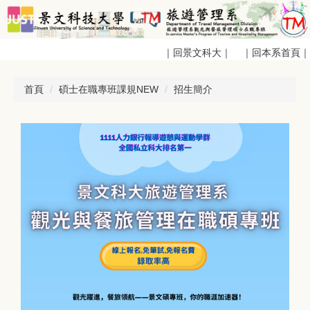
跳
到
主
｜回景文科大｜
｜回本系首頁｜
要
內
容
首頁
碩士在職專班課規NEW
招生簡介
區