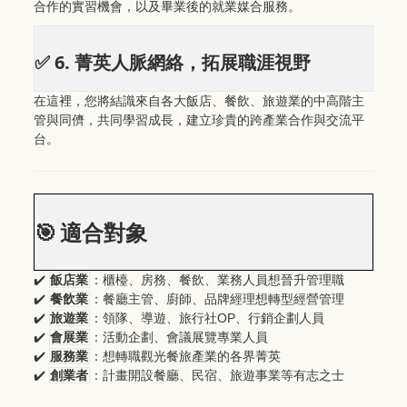
合作的實習機會，以及畢業後的就業媒合服務。
6.
✅
菁英人脈網絡，拓展職涯視野
在這裡，您將結識來自各大飯店、餐飲、旅遊業的中高階主
管與同儕，共同學習成長，建立珍貴的跨產業合作與交流平
台。
🎯
適合對象
✔
️
飯店業
：櫃檯、房務、餐飲、業務人員想晉升管理職
✔
️
餐飲業
：餐廳主管、廚師、品牌經理想轉型經營管理
✔
️
OP
旅遊業
：領隊、導遊、旅行社
、行銷企劃人員
✔
️
會展業
：活動企劃、會議展覽專業人員
✔
️
服務業
：想轉職觀光餐旅產業的各界菁英
✔
️
創業者
：計畫開設餐廳、民宿、旅遊事業等有志之士