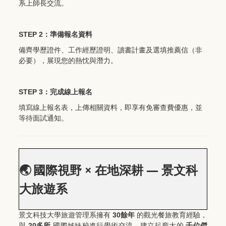
系上師長交流。
STEP 2
：準備報名資料
備齊學歷證件、工作經歷證明、讀書計畫及選填推薦信（非
必要），展現您的熱忱與潛力。
STEP 3
：完成線上報名
填寫線上報名表，上傳相關資料，即享有免審查費優惠，並
等待面試通知。
×
—
🌏
國際視野
在地深耕
景文科
大旅遊系
30
景文科技大學旅遊管理系擁有
餘年
的觀光餐旅教育經驗，
20
與
多所
國際姊妹校進行學術交流，建立起龐大的
千位傑