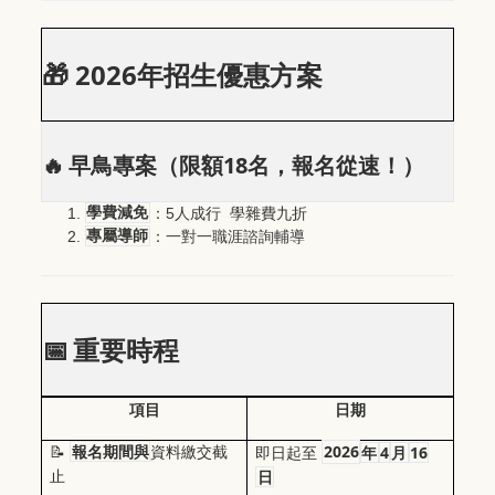
2026
🎁
年招生優惠方案
18
🔥
早鳥專案（限額
名，報名從速！）
5
學費減免
：
人成行
學雜費九折
專屬導師
：一對一職涯諮詢輔導
📅
重要時程
項目
日期
2026
4
16
📝
報名期間與
資料繳交截
即日起至
年
月
止
日