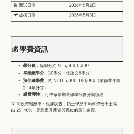
2026
5
2
🎤
面試日期
年
月
日
2026
5
8
📢
放榜日期
年
月
日
💰
學費資訊
5,500
6,000
NT
-
學分費
：每學分約
30
6
畢業總學分
：
學分（含論文
學分）
165,000
180,000
NT
-
預估總學費
：約
（依修業年限
2−4
年計算）
繳費彈性
：可依每學期選修學分數分期繳納
💡
高投資報酬率：根據調查，碩士學歷平均薪資較學士高
25−40%
出
，是您提升薪資與職位的最佳途徑。