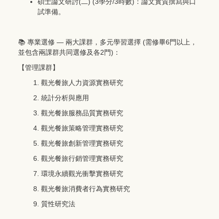
(
) (3
/3
)
碩士論文研討
二
學分
時數
：論文實質撰寫與口
試準備。
📚
—
(
6
專業選修
兩大課群，多元學習選擇
需修畢
門以上，
2
)
並包含兩課群共同選修及各
門
：
【管理課群】
觀光餐旅人力資源實務研究
統計分析與應用
觀光餐旅服務品質實務研究
觀光餐旅策略管理實務研究
觀光餐旅創新管理實務研究
觀光餐旅行銷管理實務研究
環境永續觀光衝擊實務研究
觀光餐旅消費者行為實務研究
質性研究法