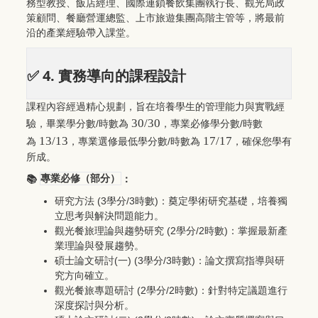
務型教授、飯店經理、國際連鎖餐飲集團執行長、觀光局政
策顧問、餐廳營運總監、上市旅遊集團高階主管等，將最前
沿的產業經驗帶入課堂。
4.
✅
實務導向的課程設計
課程內容經過精心規劃，旨在培養學生的管理能力與實戰經
30/30
/
/
驗，畢業學分數
時數為
，專業必修學分數
時數
13/13
17/17
/
為
，專業選修最低學分數
時數為
，確保您學有
所成。
📚
專業必修（部分）
：
(3
/3
)
研究方法
學分
時數
：奠定學術研究基礎，培養獨
立思考與解決問題能力。
(2
/2
)
觀光餐旅理論與趨勢研究
學分
時數
：掌握最新產
業理論與發展趨勢。
(
) (3
/3
)
碩士論文研討
一
學分
時數
：論文撰寫指導與研
究方向確立。
(2
/2
)
觀光餐旅專題研討
學分
時數
：針對特定議題進行
深度探討與分析。