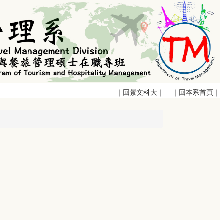
｜回景文科大｜
｜回本系首頁｜