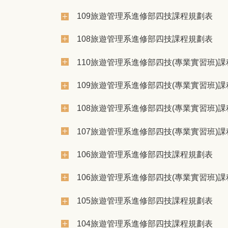
109旅遊管理系進修部四技課程規劃表
108旅遊管理系進修部四技課程規劃表
110旅遊管理系進修部四技(專業實習班)課
109旅遊管理系進修部四技(專業實習班)課
108旅遊管理系進修部四技(專業實習班)課
107旅遊管理系進修部四技(專業實習班)課
106旅遊管理系進修部四技課程規劃表
106旅遊管理系進修部四技(專業實習班)課
105旅遊管理系進修部四技課程規劃表
104旅遊管理系進修部四技課程規劃表