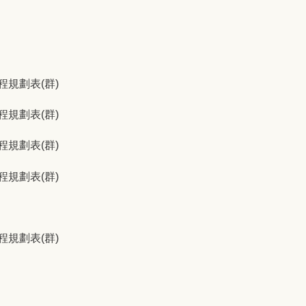
程規劃表(群)
程規劃表(群)
程規劃表(群)
程規劃表(群)
程規劃表(群)