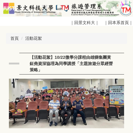
跳
到
主
｜回景文科大｜
｜回本系首頁｜
要
內
容
首頁
活動花絮
區
【活動花絮】10/22微學分課程由雄獅集團黃
鉦堯資深協理為同學講授「主題旅遊分眾經營
策略」