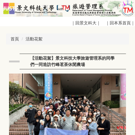
跳
到
主
｜回景文科大｜
｜回本系首頁｜
要
內
容
首頁
活動花絮
區
【活動花絮】景文科技大學旅遊管理系的同學
們一同造訪竹峰茗茶休閒農場