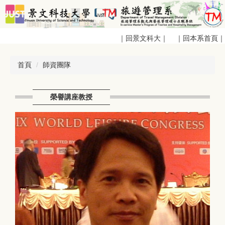
跳
到
主
｜回景文科大｜
｜回本系首頁｜
要
內
容
首頁
師資團隊
區
榮譽講座教授